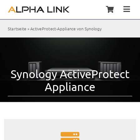
Zum
Inhalt
Togg
springen
Navi
Home
Startseite
»
ActiveProtect-Appliance von Synology
Synol
Servic
Synology ActiveProtect
Kunde
Appliance
Shop
Kontak