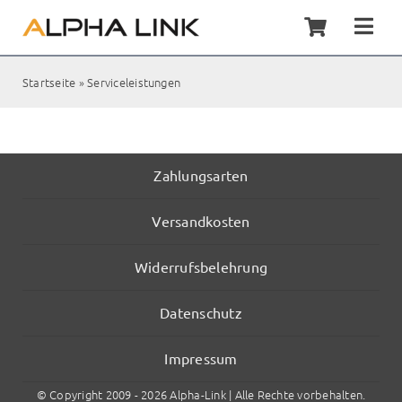
Zum
Inhalt
Togg
springen
Navi
Home
Startseite
»
Serviceleistungen
Synol
Servic
Zahlungsarten
Versandkosten
Kunde
Widerrufsbelehrung
Shop
Datenschutz
Kontak
Impressum
© Copyright 2009 - 2026 Alpha-Link | Alle Rechte vorbehalten.