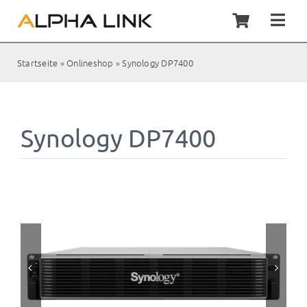
Zum
Inhalt
Togg
springen
Navi
Home
Startseite
»
Onlineshop
»
Synology DP7400
Synol
Synology DP7400
Servic
Kunde
Shop
Kontak