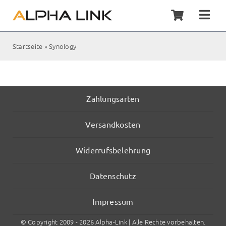
Zum
Inhalt
Togg
springen
Navi
Home
Startseite
»
Synology
Synol
Servic
Zahlungsarten
Versandkosten
Kunde
Widerrufsbelehrung
Shop
Datenschutz
Kontak
Impressum
© Copyright 2009 - 2026 Alpha-Link | Alle Rechte vorbehalten.