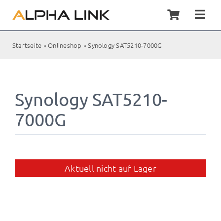
Zum
Inhalt
Togg
springen
Navi
Home
Startseite
»
Onlineshop
»
Synology SAT5210-7000G
Synol
Synology SAT5210-
Servic
7000G
Kunde
Shop
Aktuell nicht auf Lager
Kontak