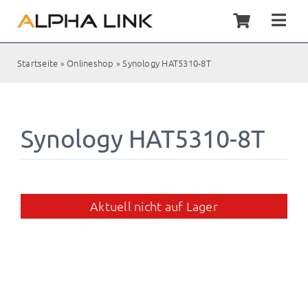
Zum
Inhalt
Togg
springen
Navi
Home
Startseite
»
Onlineshop
»
Synology HAT5310-8T
Synol
Synology HAT5310-8T
Servic
Kunde
Aktuell nicht auf Lager
Shop
Kontak