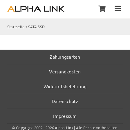
Zum
Inhalt
Togg
springen
Navi
Home
Startseite
»
SATA-SSD
Synol
Servic
Zahlungsarten
Versandkosten
Kunde
Widerrufsbelehrung
Shop
Datenschutz
Kontak
Impressum
© Copyright 2009 - 2026 Alpha-Link | Alle Rechte vorbehalten.