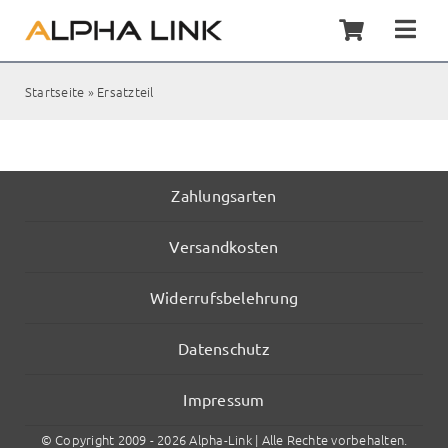
Zum
Inhalt
Togg
springen
Navi
Home
Startseite
»
Ersatzteil
Synol
Servic
Zahlungsarten
Versandkosten
Kunde
Widerrufsbelehrung
Shop
Datenschutz
Kontak
Impressum
© Copyright 2009 - 2026 Alpha-Link | Alle Rechte vorbehalten.