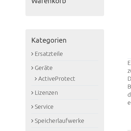
Warenkorb
Kategorien
Ersatzteile
E
Geräte
z
D
ActiveProtect
B
Lizenzen
d
e
Service
Speicherlaufwerke